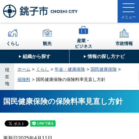
産業・
くらし
観光
市政情報
ビジネス
組織から探す
情報の探し方ナビ
ホーム
くらし
年金・健康保険
国民健康保険
現
在
保険料
国民健康保険の保険料率見直し方針
地
国民健康保険の保険料率見直し方針
更新日
2025年4月11日