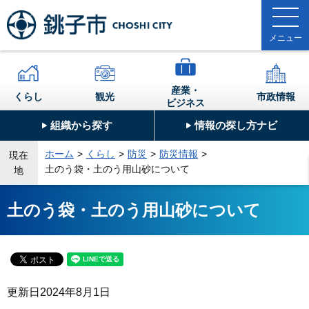
産業・
くらし
観光
市政情報
ビジネス
組織から探す
情報の探し方ナビ
ホーム
くらし
防災
防災情報
現在
土のう袋・土のう用山砂について
地
土のう袋・土のう用山砂について
更新日
2024年8月1日