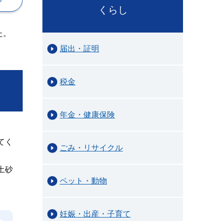
くらし
た。
届出・証明
税金
年金・健康保険
てく
ごみ・リサイクル
土砂
ペット・動物
妊娠・出産・子育て