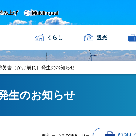
読み上げ
Multilingual
くらし
観光
砂災害（がけ崩れ）発生のお知らせ
発生のお知らせ
印刷す
更新日
2023年6月9日