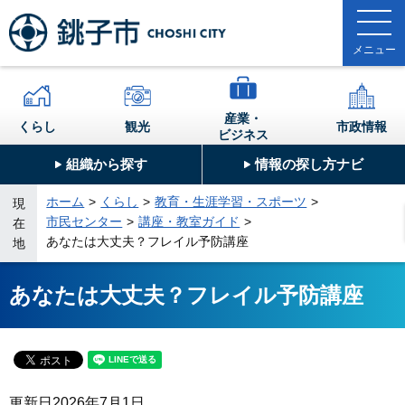
産業・
くらし
観光
市政情報
ビジネス
組織から探す
情報の探し方ナビ
ホーム
くらし
教育・生涯学習・スポーツ
現
市民センター
講座・教室ガイド
在
あなたは大丈夫？フレイル予防講座
地
あなたは大丈夫？フレイル予防講座
更新日
2026年7月1日