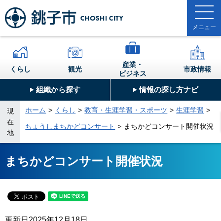
産業・
くらし
観光
市政情報
ビジネス
組織から探す
情報の探し方ナビ
ホーム
くらし
教育・生涯学習・スポーツ
生涯学習
現
在
ちょうしまちかどコンサート
まちかどコンサート開催状況
地
まちかどコンサート開催状況
更新日
2025年12月18日