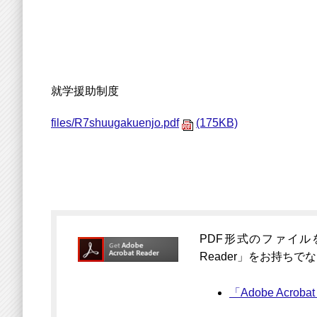
就学援助制度
files/R7shuugakuenjo.pdf
(175KB)
PDF形式のファイルをご
Reader」をお持ち
「Adobe Acro