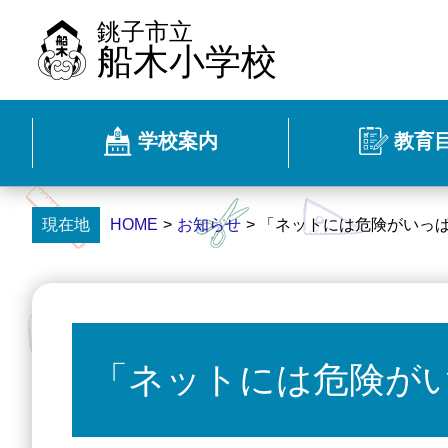
銚子市立
船木小学校
学校案内
教育
現在地
HOME
>
お知らせ
> 「ネットには危険がいっ
「ネットには危険が