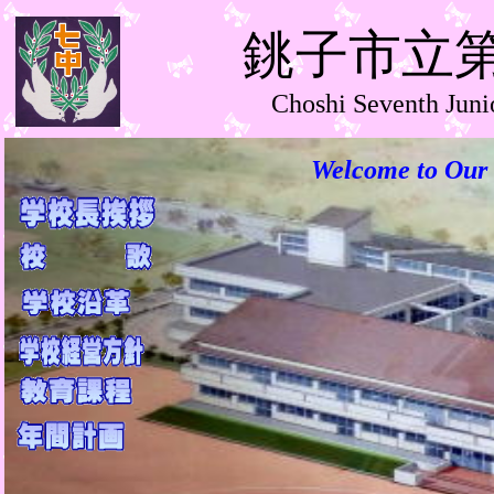
銚子市立
Choshi Seventh Juni
Welcome to Our