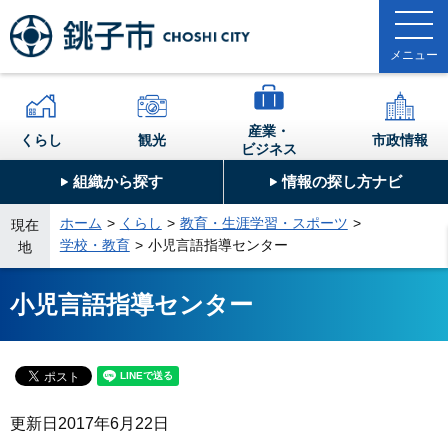
産業・
くらし
観光
市政情報
ビジネス
組織から探す
情報の探し方ナビ
ホーム
くらし
教育・生涯学習・スポーツ
現在
学校・教育
小児言語指導センター
地
小児言語指導センター
更新日
2017年6月22日