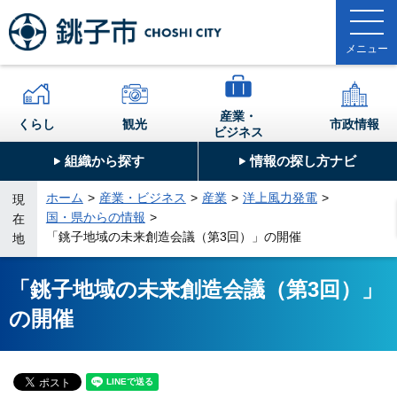
産業・
くらし
観光
市政情報
ビジネス
組織から探す
情報の探し方ナビ
ホーム
産業・ビジネス
産業
洋上風力発電
現
国・県からの情報
在
「銚子地域の未来創造会議（第3回）」の開催
地
「銚子地域の未来創造会議（第3回）」
の開催