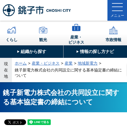
産業・
くらし
観光
市政情報
ビジネス
組織から探す
情報の探し方ナビ
ホーム
産業・ビジネス
産業
地域新電力
現
銚子新電力株式会社の共同設立に関する基本協定書の締結に
在
ついて
地
銚子新電力株式会社の共同設立に関す
る基本協定書の締結について