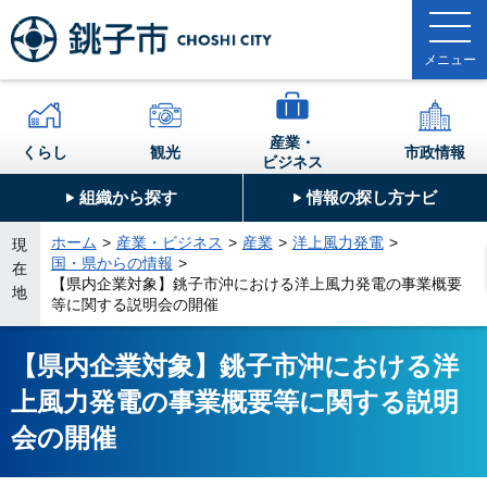
産業・
くらし
観光
市政情報
ビジネス
組織から探す
情報の探し方ナビ
ホーム
産業・ビジネス
産業
洋上風力発電
現
国・県からの情報
在
【県内企業対象】銚子市沖における洋上風力発電の事業概要
地
等に関する説明会の開催
【県内企業対象】銚子市沖における洋
上風力発電の事業概要等に関する説明
会の開催