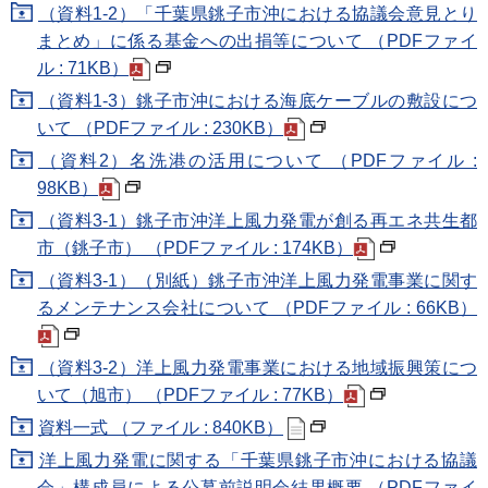
（資料1-2）「千葉県銚子市沖における協議会意見とり
まとめ」に係る基金への出捐等について （PDFファイ
ル : 71KB）
（資料1-3）銚子市沖における海底ケーブルの敷設につ
いて （PDFファイル : 230KB）
（資料2）名洗港の活用について （PDFファイル :
98KB）
（資料3-1）銚子市沖洋上風力発電が創る再エネ共生都
市（銚子市） （PDFファイル : 174KB）
（資料3-1）（別紙）銚子市沖洋上風力発電事業に関す
るメンテナンス会社について （PDFファイル : 66KB）
（資料3-2）洋上風力発電事業における地域振興策につ
いて（旭市） （PDFファイル : 77KB）
資料一式 （ファイル : 840KB）
洋上風力発電に関する「千葉県銚子市沖における協議
会」構成員による公募前説明会結果概要 （PDFファイ