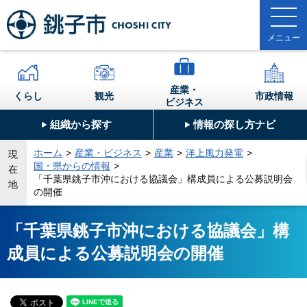
産業・
くらし
観光
市政情報
ビジネス
組織から探す
情報の探し方ナビ
ホーム
産業・ビジネス
産業
洋上風力発電
現
国・県からの情報
在
「千葉県銚子市沖における協議会」構成員による公募説明会
地
の開催
「千葉県銚子市沖における協議会」構
成員による公募説明会の開催