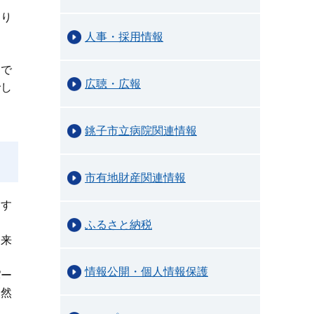
まり
し
人事・採用情報
中で
広聴・広報
でし
銚子市立病院関連情報
市有地財産関連情報
すす
ふるさと納税
出来
情報公開・個人情報保護
パー
自然