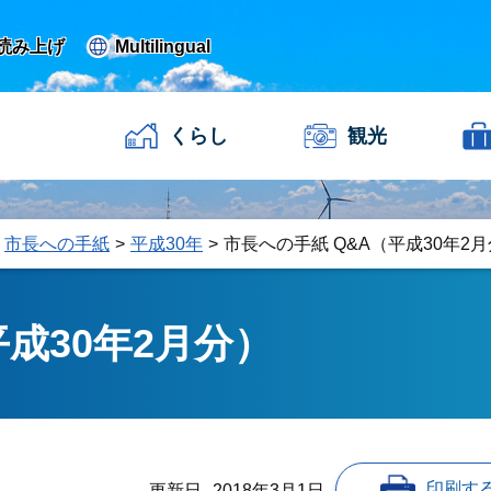
読み上げ
Multilingual
くらし
観光
市長への手紙
平成30年
市長への手紙 Q&A（平成30年2
平成30年2月分）
印刷す
更新日
2018年3月1日