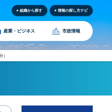
組織から探す
情報の探し方ナビ
産業・
ビジネス
市政情報
月分）
る