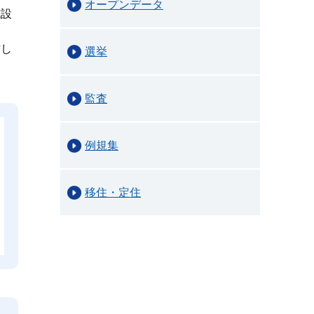
オープンデータ
施設
信し
選挙
監査
例規集
移住・定住