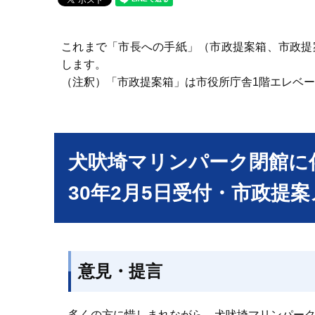
これまで「市長への手紙」（市政提案箱、市政提
します。
（注釈）「市政提案箱」は市役所庁舎1階エレベ
犬吠埼マリンパーク閉館に
30年2月5日受付・市政提
意見・提言
多くの方に惜しまれながら、犬吠埼マリンパークが