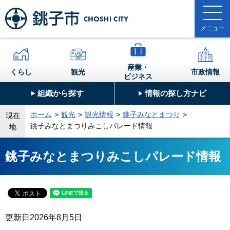
産業・
くらし
観光
市政情報
ビジネス
組織から探す
情報の探し方ナビ
ホーム
観光
観光情報
銚子みなとまつり
現在
銚子みなとまつりみこしパレード情報
地
銚子みなとまつりみこしパレード情報
更新日
2026年8月5日