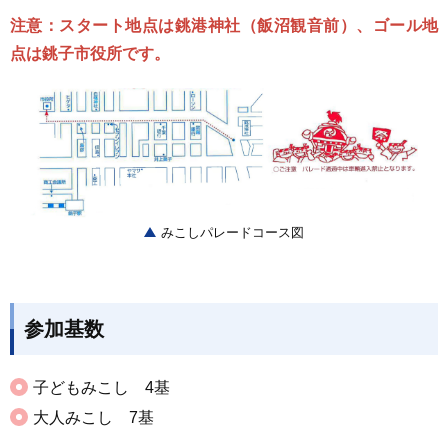
注意：
スタート地点は
銚港神社（飯沼観音前）、
ゴール地
点は
銚子市役所です。
みこしパレードコース図
参加基数
子どもみこし 4基
大人みこし 7基