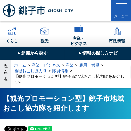
産業・
くらし
観光
市政情報
ビジネス
組織から探す
情報の探し方ナビ
ホーム
産業・ビジネス
産業
雇用・労働
現
地域おこし協力隊
隊員情報
在
【観光プロモーション型】銚子市地域おこし協力隊を紹介し
地
ます
【観光プロモーション型】銚子市地域
おこし協力隊を紹介します