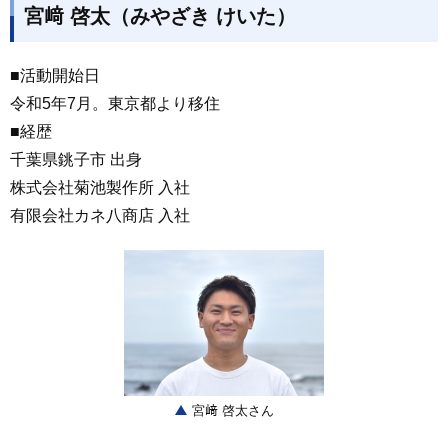
宮﨑 啓太（みやざき けいた）
■活動開始日
令和5年7月。東京都より移住
■経歴
千葉県銚子市 出身
株式会社菊池製作所 入社
有限会社カネ八商店 入社
宮﨑 啓太さん