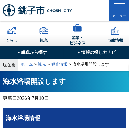
産業・
くらし
観光
市政情報
ビジネス
組織から探す
情報の探し方ナビ
ホーム
観光
観光情報
海水浴場開設します
現在地
海水浴場開設します
更新日
2026年7月10日
海水浴場情報