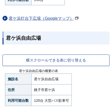
君ケ浜灯台下広場（Googleマップ）
君ケ浜自由広場
横スクロールできる表に切り替える
君ケ浜自由広場の概要の表
施設名
君ケ浜自由広場
住所
銚子市君ケ浜
利用可能台数
120台 大型バス駐車可