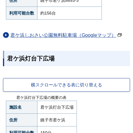
住所
銚子市君ケ浜8853-3
利用可能台数
約156台
君ケ浜しおさい公園無料駐車場（Googleマップ）
君ケ浜灯台下広場
横スクロールできる表に切り替える
君ケ浜灯台下広場の概要の表
施設名
君ケ浜灯台下広場
住所
銚子市君ケ浜
利用可能台数
150台