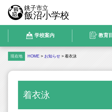
銚子市立
飯沼小学校
学校案内
教育
現在地
HOME
>
お知らせ
> 着衣泳
着衣泳