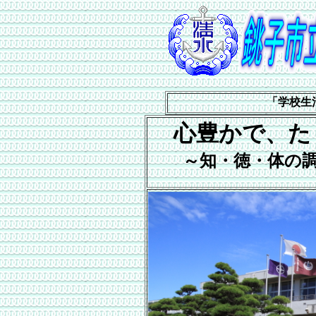
「学校生
心豊かで、た
～知・徳・体の