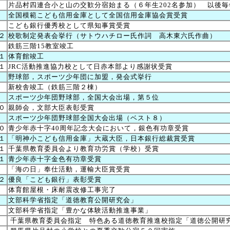
１
片品村四連合小と山の交歓分宿始まる（６年生202名参加） 以後毎
５
全国模範こども信用金庫として全国信用金庫協会賞受賞
３
こども銀行優秀校として県知事賞受賞
２
校歌制定発表会挙行（サトウハチロー氏作詞 高木東六氏作曲）
４
鉄筋三階15教室竣工
１
体育館竣工
１
JRC活動推進協力校として日赤本部より感謝状受賞
５
野球部，スポーツ少年団に加盟，発会式挙行
７
新校舎竣工（鉄筋三階２棟）
８
スポーツ少年団野球部，全国大会出場，第５位
０
親師会，文部大臣表彰受賞
８
スポーツ少年団野球部全国大会出場（ベスト８）
０
青少年赤十字40周年記念大会において，銀色有功章受賞
１
「明神小こども信用金庫」大蔵大臣，日本銀行総裁賞受賞
１
千葉県教育委員会より教育功労賞（学校）受賞
１
青少年赤十字金色有功章受賞
７
「海の日」奉仕活動，運輸大臣賞受賞
２
優良「こども銀行」表彰受賞
３
体育館屋根・床耐震改修工事完了
４
文部科学省指定「道徳教育公開研究会」
４
文部科学省指定「豊かな体験活動推進事業」
４
千葉県教育委員会指定 特色ある道徳教育推進校指定「道徳公開研