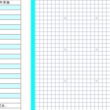
年実施
究会」