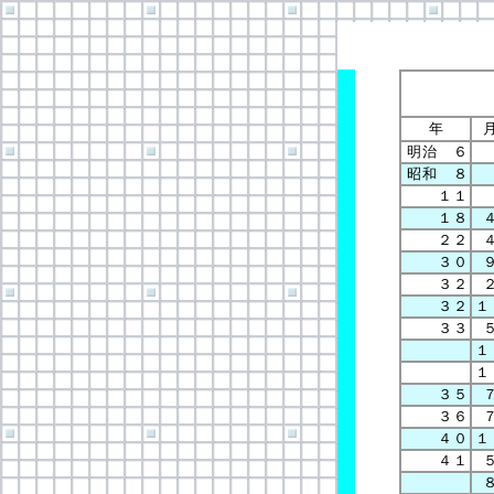
年
明治 ６
昭和 ８
１１
１８
２２
３０
３２
３２
１
３３
１
１
３５
３６
４０
１
４１