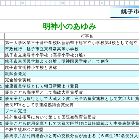
明神小のあゆみ
月
行事名
第一大学区第三十番中学校区新治県下総官立小学校第4校として創立
市政施行 銚子市立東尋常高等小学校
銚子市立東尋常小学校（高等小学校分離）
４
銚子市東国民学校より分離，明神国民学校として創立
４
銚子市立明神小学校と改称
９
親師会発足
２
完全給食実施
１
健康優良学校として朝日新聞より受賞
５
優良こども郵便局として郵政大臣賞受賞
０
優良子ども銀行として大蔵大臣賞，完全給食実施校として文部大臣
１
優良PTAとして県連絡協議会賞受賞
７
プール完成
７
校外生徒指導において第１０回読売教育賞受賞
０
優良こども信用金庫として大蔵大臣並びに日銀総裁より中央表彰受
５
全校生徒JRCに加盟
８
群馬県片品村四連合小と海の交歓分宿が始まる（６年生252名受け入