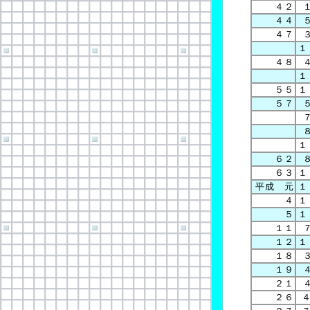
４２
４４
４７
１
４８
１
５５
１
５７
１
６２
６３
１
平成 元
１
４
１
５
１
１１
１２
１
１８
１９
２１
２６