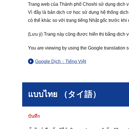
Trang web của Thành phố Choshi sử dụng dịch v
Vì đây là bản dịch cơ học sử dụng hệ thống dịch 
có thể khác so với trang tiếng Nhật gốc trước khi 
(Lưu ý) Trang này cũng được hiển thị bằng dịch 
You are viewing by using the Google translation s
Google Dịch：Tiếng Việt
แบบไทย （タイ語）
บันทึก