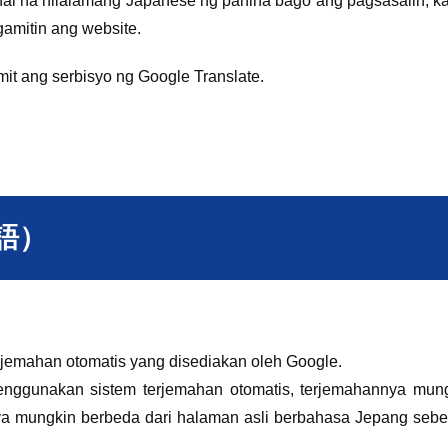
inal na nilalamang Japanese ng pahina bago ang pagsasalin, ka
amitin ang website.
mit ang serbisyo ng Google Translate.
ア語）
jemahan otomatis yang disediakan oleh Google.
enggunakan sistem terjemahan otomatis, terjemahannya mun
nya mungkin berbeda dari halaman asli berbahasa Jepang seb