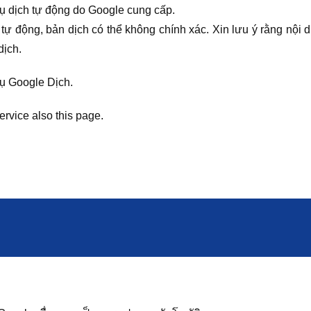
ụ dịch tự động do Google cung cấp.
tự động, bản dịch có thể không chính xác. Xin lưu ý rằng nội 
dịch.
vụ Google Dịch.
ervice also this page.