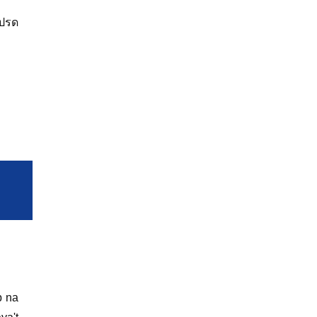
โปรด
p na