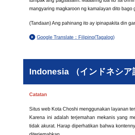
tumpak ang pagsasalin. Maaaring iba ito sa orih
mangyaring magkaroon ng kamalayan dito bago g
(Tandaan) Ang pahinang ito ay ipinapakita din ga
Google Translate：Filipino(Tagalog)
Indonesia （インドネシ
Catatan
Situs web Kota Choshi menggunakan layanan ter
Karena ini adalah terjemahan mekanis yang m
tidak akurat. Harap diperhatikan bahwa konten
diterjemahkan.