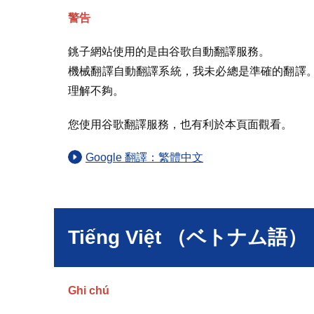
警告
銚子網站使用的是由谷歌自動翻譯服務。
機械翻譯自動翻譯系統，我未必總是準確的翻譯
理解不夠。
您使用谷歌翻譯服務，也有利於本頁面觀看。
Google 翻譯：繁體中文
Tiếng Việt （ベトナム語）
Ghi chú