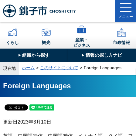
産業・
くらし
観光
市政情報
ビジネス
組織から探す
情報の探し方ナビ
ホーム
このサイトについて
Foreign Languages
現在地
Foreign Languages
更新日
2023年3月10日
英語、中国語簡体、中国語繁体、ベトナム語、タイ語、フ