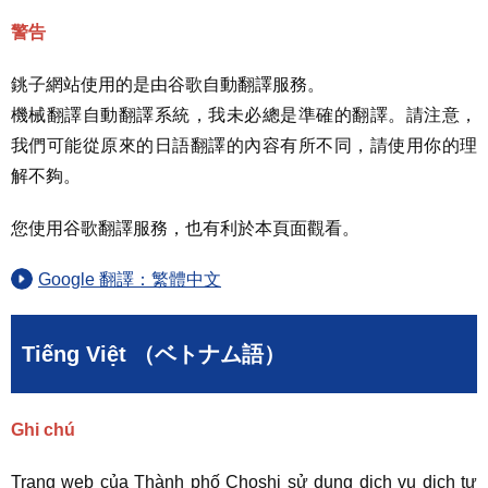
警告
銚子網站使用的是由谷歌自動翻譯服務。
機械翻譯自動翻譯系統，我未必總是準確的翻譯。請注意，
我們可能從原來的日語翻譯的內容有所不同，請使用你的理
解不夠。
您使用谷歌翻譯服務，也有利於本頁面觀看。
Google 翻譯：繁體中文
Tiếng Việt （ベトナム語）
Ghi chú
Trang web của Thành phố Choshi sử dụng dịch vụ dịch tự