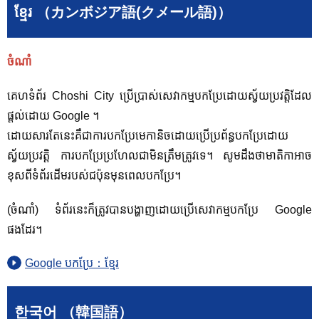
ខ្មែរ （カンボジア語(クメール語)）
ចំណាំ
គេហទំព័រ Choshi City ប្រើប្រាស់សេវាកម្មបកប្រែដោយស្វ័យប្រវត្តិដែល
ផ្តល់ដោយ Google ។
ដោយសារតែនេះគឺជាការបកប្រែមេកានិចដោយប្រើប្រព័ន្ធបកប្រែដោយ
ស្វ័យប្រវត្តិ ការបកប្រែប្រហែលជាមិនត្រឹមត្រូវទេ។ សូម​ដឹង​ថា​មាតិកា​អាច​
ខុស​ពី​ទំព័រ​ដើម​របស់​ជប៉ុន​មុន​ពេល​បក​ប្រែ។
(ចំណាំ) ទំព័រនេះក៏ត្រូវបានបង្ហាញដោយប្រើសេវាកម្មបកប្រែ Google
ផងដែរ។
Google បកប្រែ：ខ្មែរ
한국어 （韓国語）