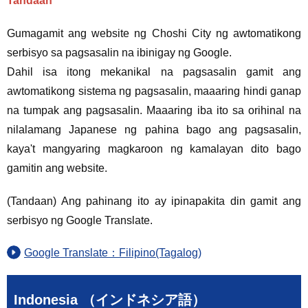
Tandaan
Gumagamit ang website ng Choshi City ng awtomatikong
serbisyo sa pagsasalin na ibinigay ng Google.
Dahil isa itong mekanikal na pagsasalin gamit ang
awtomatikong sistema ng pagsasalin, maaaring hindi ganap
na tumpak ang pagsasalin. Maaaring iba ito sa orihinal na
nilalamang Japanese ng pahina bago ang pagsasalin,
kaya't mangyaring magkaroon ng kamalayan dito bago
gamitin ang website.
(Tandaan) Ang pahinang ito ay ipinapakita din gamit ang
serbisyo ng Google Translate.
Google Translate：Filipino(Tagalog)
Indonesia （インドネシア語）