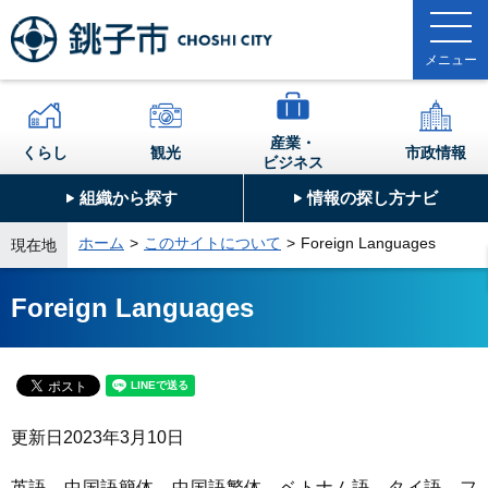
産業・
くらし
観光
市政情報
ビジネス
組織から探す
情報の探し方ナビ
ホーム
このサイトについて
Foreign Languages
現在地
Foreign Languages
更新日
2023年3月10日
英語、中国語簡体、中国語繁体、ベトナム語、タイ語、フ