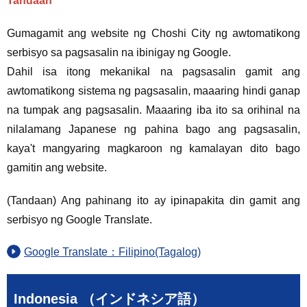
Tandaan
Gumagamit ang website ng Choshi City ng awtomatikong
serbisyo sa pagsasalin na ibinigay ng Google.
Dahil isa itong mekanikal na pagsasalin gamit ang
awtomatikong sistema ng pagsasalin, maaaring hindi ganap
na tumpak ang pagsasalin. Maaaring iba ito sa orihinal na
nilalamang Japanese ng pahina bago ang pagsasalin,
kaya't mangyaring magkaroon ng kamalayan dito bago
gamitin ang website.
(Tandaan) Ang pahinang ito ay ipinapakita din gamit ang
serbisyo ng Google Translate.
Google Translate：Filipino(Tagalog)
Indonesia （インドネシア語）