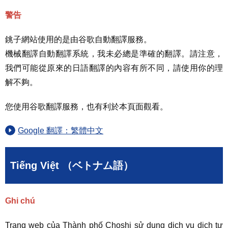
警告
銚子網站使用的是由谷歌自動翻譯服務。
機械翻譯自動翻譯系統，我未必總是準確的翻譯。請注意，
我們可能從原來的日語翻譯的內容有所不同，請使用你的理
解不夠。
您使用谷歌翻譯服務，也有利於本頁面觀看。
Google 翻譯：繁體中文
Tiếng Việt （ベトナム語）
Ghi chú
Trang web của Thành phố Choshi sử dụng dịch vụ dịch tự