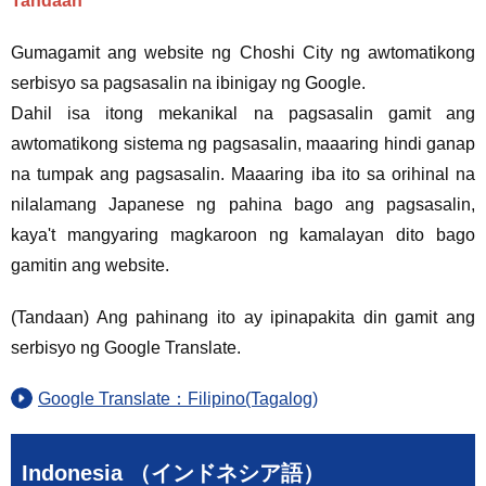
Tandaan
Gumagamit ang website ng Choshi City ng awtomatikong
serbisyo sa pagsasalin na ibinigay ng Google.
Dahil isa itong mekanikal na pagsasalin gamit ang
awtomatikong sistema ng pagsasalin, maaaring hindi ganap
na tumpak ang pagsasalin. Maaaring iba ito sa orihinal na
nilalamang Japanese ng pahina bago ang pagsasalin,
kaya't mangyaring magkaroon ng kamalayan dito bago
gamitin ang website.
(Tandaan) Ang pahinang ito ay ipinapakita din gamit ang
serbisyo ng Google Translate.
Google Translate：Filipino(Tagalog)
Indonesia （インドネシア語）