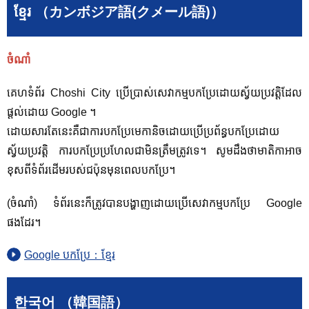
ខ្មែរ （カンボジア語(クメール語)）
ចំណាំ
គេហទំព័រ Choshi City ប្រើប្រាស់សេវាកម្មបកប្រែដោយស្វ័យប្រវត្តិដែល
ផ្តល់ដោយ Google ។
ដោយសារតែនេះគឺជាការបកប្រែមេកានិចដោយប្រើប្រព័ន្ធបកប្រែដោយ
ស្វ័យប្រវត្តិ ការបកប្រែប្រហែលជាមិនត្រឹមត្រូវទេ។ សូម​ដឹង​ថា​មាតិកា​អាច​
ខុស​ពី​ទំព័រ​ដើម​របស់​ជប៉ុន​មុន​ពេល​បក​ប្រែ។
(ចំណាំ) ទំព័រនេះក៏ត្រូវបានបង្ហាញដោយប្រើសេវាកម្មបកប្រែ Google
ផងដែរ។
Google បកប្រែ：ខ្មែរ
한국어 （韓国語）