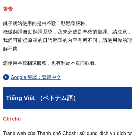
警告
銚子網站使用的是由谷歌自動翻譯服務。
機械翻譯自動翻譯系統，我未必總是準確的翻譯。請注意，
我們可能從原來的日語翻譯的內容有所不同，請使用你的理
解不夠。
您使用谷歌翻譯服務，也有利於本頁面觀看。
Google 翻譯：繁體中文
Tiếng Việt （ベトナム語）
Ghi chú
Trang web của Thành phố Choshi sử dụng dịch vụ dịch tự