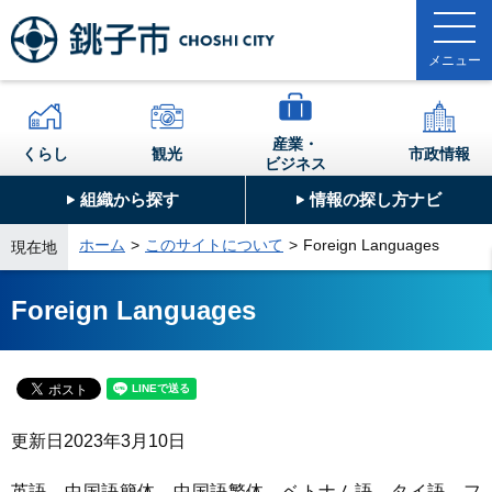
産業・
くらし
観光
市政情報
ビジネス
組織から探す
情報の探し方ナビ
ホーム
このサイトについて
Foreign Languages
現在地
Foreign Languages
更新日
2023年3月10日
英語、中国語簡体、中国語繁体、ベトナム語、タイ語、フ