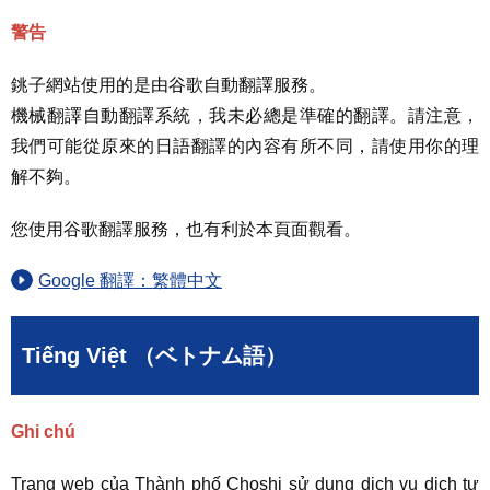
警告
銚子網站使用的是由谷歌自動翻譯服務。
機械翻譯自動翻譯系統，我未必總是準確的翻譯。請注意，
我們可能從原來的日語翻譯的內容有所不同，請使用你的理
解不夠。
您使用谷歌翻譯服務，也有利於本頁面觀看。
Google 翻譯：繁體中文
Tiếng Việt （ベトナム語）
Ghi chú
Trang web của Thành phố Choshi sử dụng dịch vụ dịch tự