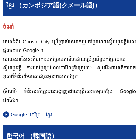
ខ្មែរ （カンボジア語(クメール語)）
ចំណាំ
គេហទំព័រ Choshi City ប្រើប្រាស់សេវាកម្មបកប្រែដោយស្វ័យប្រវត្តិដែល
ផ្តល់ដោយ Google ។
ដោយសារតែនេះគឺជាការបកប្រែមេកានិចដោយប្រើប្រព័ន្ធបកប្រែដោយ
ស្វ័យប្រវត្តិ ការបកប្រែប្រហែលជាមិនត្រឹមត្រូវទេ។ សូម​ដឹង​ថា​មាតិកា​អាច​
ខុស​ពី​ទំព័រ​ដើម​របស់​ជប៉ុន​មុន​ពេល​បក​ប្រែ។
(ចំណាំ) ទំព័រនេះក៏ត្រូវបានបង្ហាញដោយប្រើសេវាកម្មបកប្រែ Google
ផងដែរ។
Google បកប្រែ：ខ្មែរ
한국어 （韓国語）