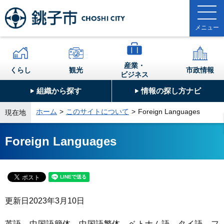
産業・
くらし
観光
市政情報
ビジネス
組織から探す
情報の探し方ナビ
ホーム
このサイトについて
Foreign Languages
現在地
Foreign Languages
更新日
2023年3月10日
英語、中国語簡体、中国語繁体、ベトナム語、タイ語、フ