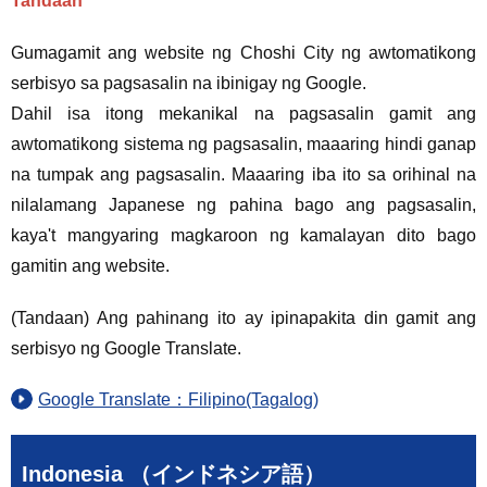
Tandaan
Gumagamit ang website ng Choshi City ng awtomatikong
serbisyo sa pagsasalin na ibinigay ng Google.
Dahil isa itong mekanikal na pagsasalin gamit ang
awtomatikong sistema ng pagsasalin, maaaring hindi ganap
na tumpak ang pagsasalin. Maaaring iba ito sa orihinal na
nilalamang Japanese ng pahina bago ang pagsasalin,
kaya't mangyaring magkaroon ng kamalayan dito bago
gamitin ang website.
(Tandaan) Ang pahinang ito ay ipinapakita din gamit ang
serbisyo ng Google Translate.
Google Translate：Filipino(Tagalog)
Indonesia （インドネシア語）