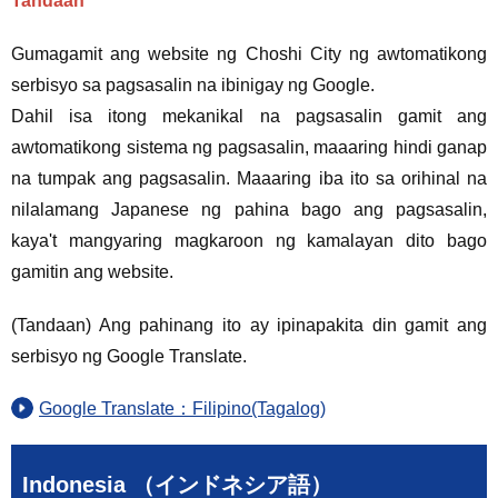
Tandaan
Gumagamit ang website ng Choshi City ng awtomatikong
serbisyo sa pagsasalin na ibinigay ng Google.
Dahil isa itong mekanikal na pagsasalin gamit ang
awtomatikong sistema ng pagsasalin, maaaring hindi ganap
na tumpak ang pagsasalin. Maaaring iba ito sa orihinal na
nilalamang Japanese ng pahina bago ang pagsasalin,
kaya't mangyaring magkaroon ng kamalayan dito bago
gamitin ang website.
(Tandaan) Ang pahinang ito ay ipinapakita din gamit ang
serbisyo ng Google Translate.
Google Translate：Filipino(Tagalog)
Indonesia （インドネシア語）