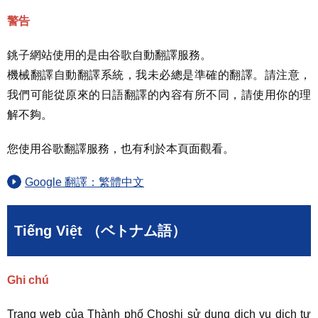
警告
銚子網站使用的是由谷歌自動翻譯服務。
機械翻譯自動翻譯系統，我未必總是準確的翻譯。請注意，
我們可能從原來的日語翻譯的內容有所不同，請使用你的理
解不夠。
您使用谷歌翻譯服務，也有利於本頁面觀看。
Google 翻譯：繁體中文
Tiếng Việt （ベトナム語）
Ghi chú
Trang web của Thành phố Choshi sử dụng dịch vụ dịch tự