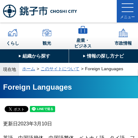
産業・
くらし
観光
市政情報
ビジネス
組織から探す
情報の探し方ナビ
ホーム
このサイトについて
Foreign Languages
現在地
Foreign Languages
更新日
2023年3月10日
英語、中国語簡体、中国語繁体、ベトナム語、タイ語、フ