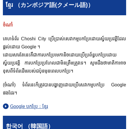
ខ្មែរ （カンボジア語(クメール語)）
ចំណាំ
គេហទំព័រ Choshi City ប្រើប្រាស់សេវាកម្មបកប្រែដោយស្វ័យប្រវត្តិដែល
ផ្តល់ដោយ Google ។
ដោយសារតែនេះគឺជាការបកប្រែមេកានិចដោយប្រើប្រព័ន្ធបកប្រែដោយ
ស្វ័យប្រវត្តិ ការបកប្រែប្រហែលជាមិនត្រឹមត្រូវទេ។ សូម​ដឹង​ថា​មាតិកា​អាច​
ខុស​ពី​ទំព័រ​ដើម​របស់​ជប៉ុន​មុន​ពេល​បក​ប្រែ។
(ចំណាំ) ទំព័រនេះក៏ត្រូវបានបង្ហាញដោយប្រើសេវាកម្មបកប្រែ Google
ផងដែរ។
Google បកប្រែ：ខ្មែរ
한국어 （韓国語）