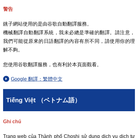
警告
銚子網站使用的是由谷歌自動翻譯服務。
機械翻譯自動翻譯系統，我未必總是準確的翻譯。請注意，
我們可能從原來的日語翻譯的內容有所不同，請使用你的理
解不夠。
您使用谷歌翻譯服務，也有利於本頁面觀看。
Google 翻譯：繁體中文
Tiếng Việt （ベトナム語）
Ghi chú
Trang web của Thành phố Choshi sử dụng dịch vụ dịch tự