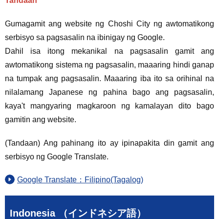
Tandaan
Gumagamit ang website ng Choshi City ng awtomatikong
serbisyo sa pagsasalin na ibinigay ng Google.
Dahil isa itong mekanikal na pagsasalin gamit ang
awtomatikong sistema ng pagsasalin, maaaring hindi ganap
na tumpak ang pagsasalin. Maaaring iba ito sa orihinal na
nilalamang Japanese ng pahina bago ang pagsasalin,
kaya't mangyaring magkaroon ng kamalayan dito bago
gamitin ang website.
(Tandaan) Ang pahinang ito ay ipinapakita din gamit ang
serbisyo ng Google Translate.
Google Translate：Filipino(Tagalog)
Indonesia （インドネシア語）