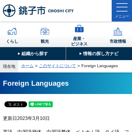
産業・
くらし
観光
市政情報
ビジネス
組織から探す
情報の探し方ナビ
ホーム
このサイトについて
Foreign Languages
現在地
Foreign Languages
更新日
2023年3月10日
英語、中国語簡体、中国語繁体、ベトナム語、タイ語、フ