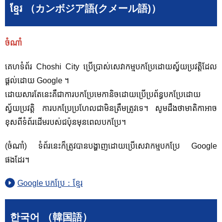
ខ្មែរ （カンボジア語(クメール語)）
ចំណាំ
គេហទំព័រ Choshi City ប្រើប្រាស់សេវាកម្មបកប្រែដោយស្វ័យប្រវត្តិដែល
ផ្តល់ដោយ Google ។
ដោយសារតែនេះគឺជាការបកប្រែមេកានិចដោយប្រើប្រព័ន្ធបកប្រែដោយ
ស្វ័យប្រវត្តិ ការបកប្រែប្រហែលជាមិនត្រឹមត្រូវទេ។ សូម​ដឹង​ថា​មាតិកា​អាច​
ខុស​ពី​ទំព័រ​ដើម​របស់​ជប៉ុន​មុន​ពេល​បក​ប្រែ។
(ចំណាំ) ទំព័រនេះក៏ត្រូវបានបង្ហាញដោយប្រើសេវាកម្មបកប្រែ Google
ផងដែរ។
Google បកប្រែ：ខ្មែរ
한국어 （韓国語）