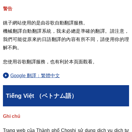
警告
銚子網站使用的是由谷歌自動翻譯服務。
機械翻譯自動翻譯系統，我未必總是準確的翻譯。請注意，
我們可能從原來的日語翻譯的內容有所不同，請使用你的理
解不夠。
您使用谷歌翻譯服務，也有利於本頁面觀看。
Google 翻譯：繁體中文
Tiếng Việt （ベトナム語）
Ghi chú
Trang web của Thành phố Choshi sử dụng dịch vụ dịch tự