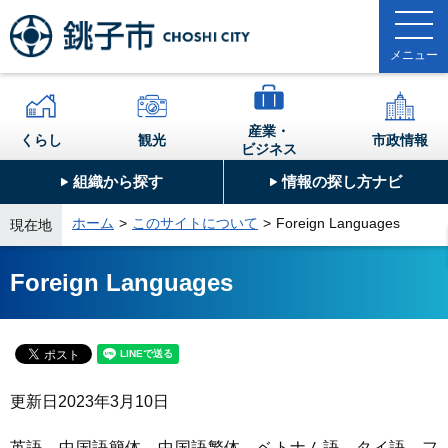
産業・
くらし
観光
市政情報
ビジネス
組織から探す
情報の探し方ナビ
ホーム
このサイトについて
Foreign Languages
現在地
Foreign Languages
更新日
2023年3月10日
英語、中国語簡体、中国語繁体、ベトナム語、タイ語、フ