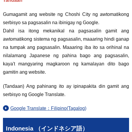
Tandaan
Gumagamit ang website ng Choshi City ng awtomatikong
serbisyo sa pagsasalin na ibinigay ng Google.
Dahil isa itong mekanikal na pagsasalin gamit ang
awtomatikong sistema ng pagsasalin, maaaring hindi ganap
na tumpak ang pagsasalin. Maaaring iba ito sa orihinal na
nilalamang Japanese ng pahina bago ang pagsasalin,
kaya't mangyaring magkaroon ng kamalayan dito bago
gamitin ang website.
(Tandaan) Ang pahinang ito ay ipinapakita din gamit ang
serbisyo ng Google Translate.
Google Translate：Filipino(Tagalog)
Indonesia （インドネシア語）