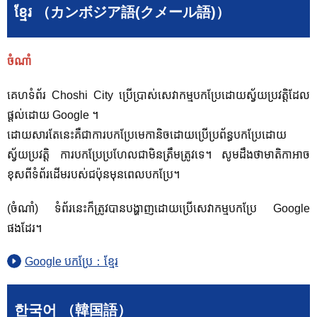
ខ្មែរ （カンボジア語(クメール語)）
ចំណាំ
គេហទំព័រ Choshi City ប្រើប្រាស់សេវាកម្មបកប្រែដោយស្វ័យប្រវត្តិដែល
ផ្តល់ដោយ Google ។
ដោយសារតែនេះគឺជាការបកប្រែមេកានិចដោយប្រើប្រព័ន្ធបកប្រែដោយ
ស្វ័យប្រវត្តិ ការបកប្រែប្រហែលជាមិនត្រឹមត្រូវទេ។ សូម​ដឹង​ថា​មាតិកា​អាច​
ខុស​ពី​ទំព័រ​ដើម​របស់​ជប៉ុន​មុន​ពេល​បក​ប្រែ។
(ចំណាំ) ទំព័រនេះក៏ត្រូវបានបង្ហាញដោយប្រើសេវាកម្មបកប្រែ Google
ផងដែរ។
Google បកប្រែ：ខ្មែរ
한국어 （韓国語）