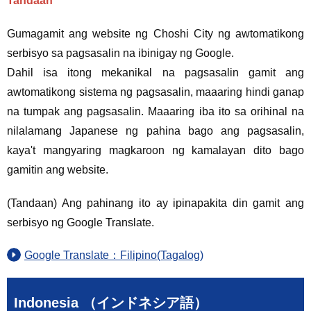
Tandaan
Gumagamit ang website ng Choshi City ng awtomatikong
serbisyo sa pagsasalin na ibinigay ng Google.
Dahil isa itong mekanikal na pagsasalin gamit ang
awtomatikong sistema ng pagsasalin, maaaring hindi ganap
na tumpak ang pagsasalin. Maaaring iba ito sa orihinal na
nilalamang Japanese ng pahina bago ang pagsasalin,
kaya't mangyaring magkaroon ng kamalayan dito bago
gamitin ang website.
(Tandaan) Ang pahinang ito ay ipinapakita din gamit ang
serbisyo ng Google Translate.
Google Translate：Filipino(Tagalog)
Indonesia （インドネシア語）