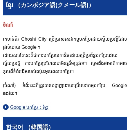
ខ្មែរ （カンボジア語(クメール語)）
ចំណាំ
គេហទំព័រ Choshi City ប្រើប្រាស់សេវាកម្មបកប្រែដោយស្វ័យប្រវត្តិដែល
ផ្តល់ដោយ Google ។
ដោយសារតែនេះគឺជាការបកប្រែមេកានិចដោយប្រើប្រព័ន្ធបកប្រែដោយ
ស្វ័យប្រវត្តិ ការបកប្រែប្រហែលជាមិនត្រឹមត្រូវទេ។ សូម​ដឹង​ថា​មាតិកា​អាច​
ខុស​ពី​ទំព័រ​ដើម​របស់​ជប៉ុន​មុន​ពេល​បក​ប្រែ។
(ចំណាំ) ទំព័រនេះក៏ត្រូវបានបង្ហាញដោយប្រើសេវាកម្មបកប្រែ Google
ផងដែរ។
Google បកប្រែ：ខ្មែរ
한국어 （韓国語）