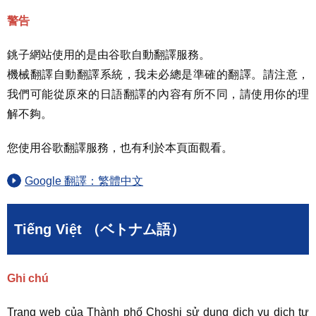
警告
銚子網站使用的是由谷歌自動翻譯服務。
機械翻譯自動翻譯系統，我未必總是準確的翻譯。請注意，
我們可能從原來的日語翻譯的內容有所不同，請使用你的理
解不夠。
您使用谷歌翻譯服務，也有利於本頁面觀看。
Google 翻譯：繁體中文
Tiếng Việt （ベトナム語）
Ghi chú
Trang web của Thành phố Choshi sử dụng dịch vụ dịch tự