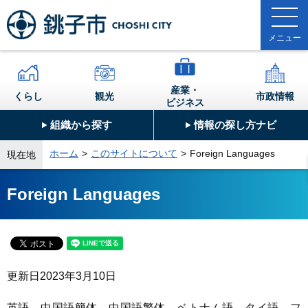
産業・
くらし
観光
市政情報
ビジネス
組織から探す
情報の探し方ナビ
ホーム
このサイトについて
Foreign Languages
現在地
Foreign Languages
更新日
2023年3月10日
英語、中国語簡体、中国語繁体、ベトナム語、タイ語、フ