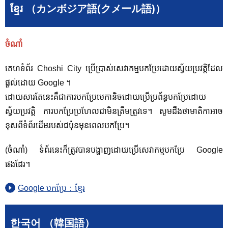
ខ្មែរ （カンボジア語(クメール語)）
ចំណាំ
គេហទំព័រ Choshi City ប្រើប្រាស់សេវាកម្មបកប្រែដោយស្វ័យប្រវត្តិដែល
ផ្តល់ដោយ Google ។
ដោយសារតែនេះគឺជាការបកប្រែមេកានិចដោយប្រើប្រព័ន្ធបកប្រែដោយ
ស្វ័យប្រវត្តិ ការបកប្រែប្រហែលជាមិនត្រឹមត្រូវទេ។ សូម​ដឹង​ថា​មាតិកា​អាច​
ខុស​ពី​ទំព័រ​ដើម​របស់​ជប៉ុន​មុន​ពេល​បក​ប្រែ។
(ចំណាំ) ទំព័រនេះក៏ត្រូវបានបង្ហាញដោយប្រើសេវាកម្មបកប្រែ Google
ផងដែរ។
Google បកប្រែ：ខ្មែរ
한국어 （韓国語）