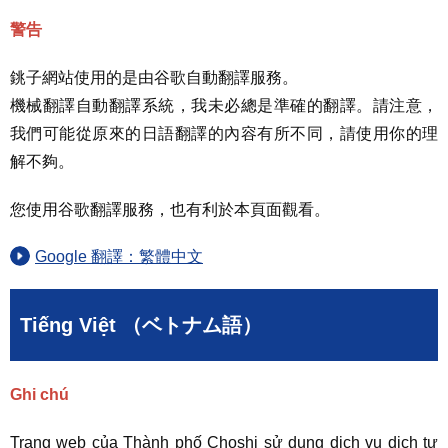
警告
銚子網站使用的是由谷歌自動翻譯服務。
機械翻譯自動翻譯系統，我未必總是準確的翻譯。請注意，
我們可能從原來的日語翻譯的內容有所不同，請使用你的理
解不夠。
您使用谷歌翻譯服務，也有利於本頁面觀看。
Google 翻譯：繁體中文
Tiếng Việt （ベトナム語）
Ghi chú
Trang web của Thành phố Choshi sử dụng dịch vụ dịch tự