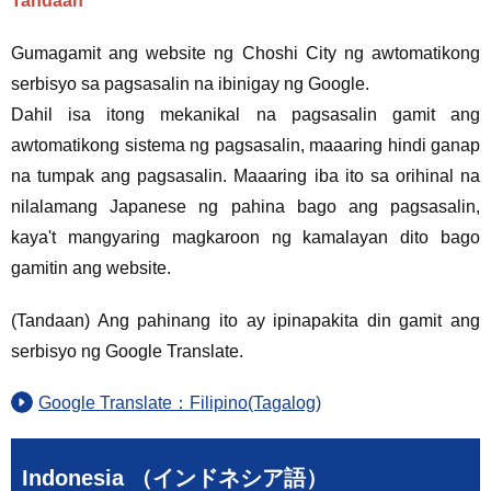
Tandaan
Gumagamit ang website ng Choshi City ng awtomatikong
serbisyo sa pagsasalin na ibinigay ng Google.
Dahil isa itong mekanikal na pagsasalin gamit ang
awtomatikong sistema ng pagsasalin, maaaring hindi ganap
na tumpak ang pagsasalin. Maaaring iba ito sa orihinal na
nilalamang Japanese ng pahina bago ang pagsasalin,
kaya't mangyaring magkaroon ng kamalayan dito bago
gamitin ang website.
(Tandaan) Ang pahinang ito ay ipinapakita din gamit ang
serbisyo ng Google Translate.
Google Translate：Filipino(Tagalog)
Indonesia （インドネシア語）