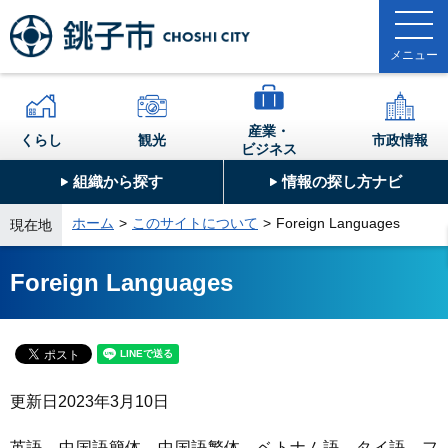
産業・
くらし
観光
市政情報
ビジネス
組織から探す
情報の探し方ナビ
ホーム
このサイトについて
Foreign Languages
現在地
Foreign Languages
更新日
2023年3月10日
英語、中国語簡体、中国語繁体、ベトナム語、タイ語、フ