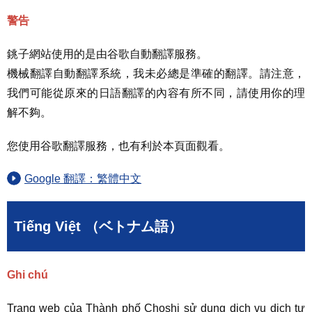
警告
銚子網站使用的是由谷歌自動翻譯服務。
機械翻譯自動翻譯系統，我未必總是準確的翻譯。請注意，
我們可能從原來的日語翻譯的內容有所不同，請使用你的理
解不夠。
您使用谷歌翻譯服務，也有利於本頁面觀看。
Google 翻譯：繁體中文
Tiếng Việt （ベトナム語）
Ghi chú
Trang web của Thành phố Choshi sử dụng dịch vụ dịch tự