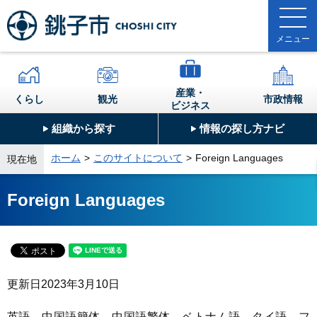
産業・
くらし
観光
市政情報
ビジネス
組織から探す
情報の探し方ナビ
ホーム
このサイトについて
Foreign Languages
現在地
Foreign Languages
更新日
2023年3月10日
英語、中国語簡体、中国語繁体、ベトナム語、タイ語、フ