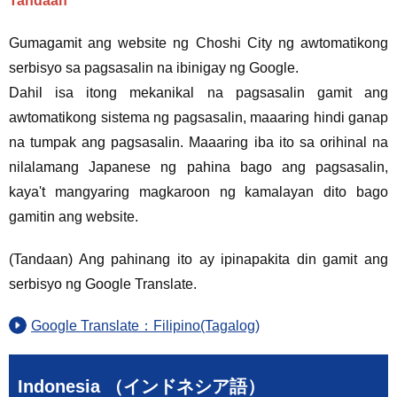
Tandaan
Gumagamit ang website ng Choshi City ng awtomatikong
serbisyo sa pagsasalin na ibinigay ng Google.
Dahil isa itong mekanikal na pagsasalin gamit ang
awtomatikong sistema ng pagsasalin, maaaring hindi ganap
na tumpak ang pagsasalin. Maaaring iba ito sa orihinal na
nilalamang Japanese ng pahina bago ang pagsasalin,
kaya't mangyaring magkaroon ng kamalayan dito bago
gamitin ang website.
(Tandaan) Ang pahinang ito ay ipinapakita din gamit ang
serbisyo ng Google Translate.
Google Translate：Filipino(Tagalog)
Indonesia （インドネシア語）