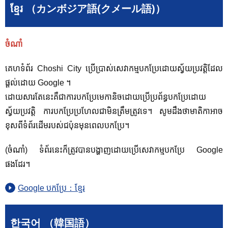
ខ្មែរ （カンボジア語(クメール語)）
ចំណាំ
គេហទំព័រ Choshi City ប្រើប្រាស់សេវាកម្មបកប្រែដោយស្វ័យប្រវត្តិដែល
ផ្តល់ដោយ Google ។
ដោយសារតែនេះគឺជាការបកប្រែមេកានិចដោយប្រើប្រព័ន្ធបកប្រែដោយ
ស្វ័យប្រវត្តិ ការបកប្រែប្រហែលជាមិនត្រឹមត្រូវទេ។ សូម​ដឹង​ថា​មាតិកា​អាច​
ខុស​ពី​ទំព័រ​ដើម​របស់​ជប៉ុន​មុន​ពេល​បក​ប្រែ។
(ចំណាំ) ទំព័រនេះក៏ត្រូវបានបង្ហាញដោយប្រើសេវាកម្មបកប្រែ Google
ផងដែរ។
Google បកប្រែ：ខ្មែរ
한국어 （韓国語）