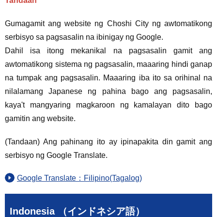
Tandaan
Gumagamit ang website ng Choshi City ng awtomatikong
serbisyo sa pagsasalin na ibinigay ng Google.
Dahil isa itong mekanikal na pagsasalin gamit ang
awtomatikong sistema ng pagsasalin, maaaring hindi ganap
na tumpak ang pagsasalin. Maaaring iba ito sa orihinal na
nilalamang Japanese ng pahina bago ang pagsasalin,
kaya't mangyaring magkaroon ng kamalayan dito bago
gamitin ang website.
(Tandaan) Ang pahinang ito ay ipinapakita din gamit ang
serbisyo ng Google Translate.
Google Translate：Filipino(Tagalog)
Indonesia （インドネシア語）