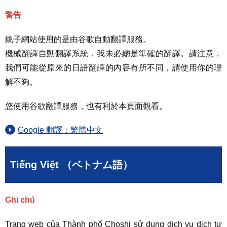
警告
銚子網站使用的是由谷歌自動翻譯服務。
機械翻譯自動翻譯系統，我未必總是準確的翻譯。請注意，
我們可能從原來的日語翻譯的內容有所不同，請使用你的理
解不夠。
您使用谷歌翻譯服務，也有利於本頁面觀看。
Google 翻譯：繁體中文
Tiếng Việt （ベトナム語）
Ghi chú
Trang web của Thành phố Choshi sử dụng dịch vụ dịch tự