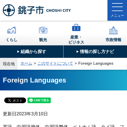
産業・
くらし
観光
市政情報
ビジネス
組織から探す
情報の探し方ナビ
ホーム
このサイトについて
Foreign Languages
現在地
Foreign Languages
更新日
2023年3月10日
英語、中国語簡体、中国語繁体、ベトナム語、タイ語、フ