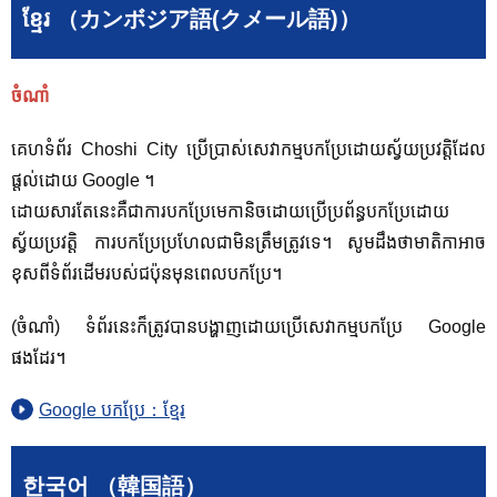
ខ្មែរ （カンボジア語(クメール語)）
ចំណាំ
គេហទំព័រ Choshi City ប្រើប្រាស់សេវាកម្មបកប្រែដោយស្វ័យប្រវត្តិដែល
ផ្តល់ដោយ Google ។
ដោយសារតែនេះគឺជាការបកប្រែមេកានិចដោយប្រើប្រព័ន្ធបកប្រែដោយ
ស្វ័យប្រវត្តិ ការបកប្រែប្រហែលជាមិនត្រឹមត្រូវទេ។ សូម​ដឹង​ថា​មាតិកា​អាច​
ខុស​ពី​ទំព័រ​ដើម​របស់​ជប៉ុន​មុន​ពេល​បក​ប្រែ។
(ចំណាំ) ទំព័រនេះក៏ត្រូវបានបង្ហាញដោយប្រើសេវាកម្មបកប្រែ Google
ផងដែរ។
Google បកប្រែ：ខ្មែរ
한국어 （韓国語）