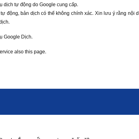
ụ dịch tự động do Google cung cấp.
tự động, bản dịch có thể không chính xác. Xin lưu ý rằng nội 
dịch.
vụ Google Dịch.
ervice also this page.