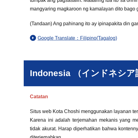
tumpak ang pagsasalin. Maaaring iba ito sa orih
mangyaring magkaroon ng kamalayan dito bago g
(Tandaan) Ang pahinang ito ay ipinapakita din ga
Google Translate：Filipino(Tagalog)
Indonesia （インドネシ
Catatan
Situs web Kota Choshi menggunakan layanan ter
Karena ini adalah terjemahan mekanis yang m
tidak akurat. Harap diperhatikan bahwa konten
diterjemahkan.