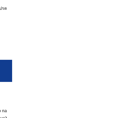
โปรด
p na