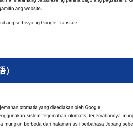
inal na nilalamang Japanese ng pahina bago ang pagsasalin, ka
amitin ang website.
mit ang serbisyo ng Google Translate.
ア語）
jemahan otomatis yang disediakan oleh Google.
enggunakan sistem terjemahan otomatis, terjemahannya mun
nya mungkin berbeda dari halaman asli berbahasa Jepang seb