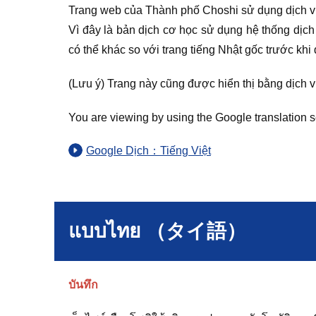
Trang web của Thành phố Choshi sử dụng dịch v
Vì đây là bản dịch cơ học sử dụng hệ thống dịch 
có thể khác so với trang tiếng Nhật gốc trước khi 
(Lưu ý) Trang này cũng được hiển thị bằng dịch 
You are viewing by using the Google translation s
Google Dịch：Tiếng Việt
แบบไทย （タイ語）
บันทึก