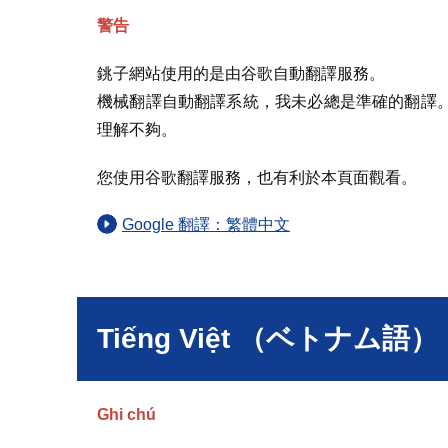
警告
銚子網站使用的是由谷歌自動翻譯服務。
機械翻譯自動翻譯系統，我未必總是準確的翻譯
理解不夠。
您使用谷歌翻譯服務，也有利於本頁面觀看。
Google 翻譯：繁體中文
Tiếng Việt （ベトナム語）
Ghi chú