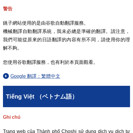
警告
銚子網站使用的是由谷歌自動翻譯服務。
機械翻譯自動翻譯系統，我未必總是準確的翻譯。請注意，
我們可能從原來的日語翻譯的內容有所不同，請使用你的理
解不夠。
您使用谷歌翻譯服務，也有利於本頁面觀看。
Google 翻譯：繁體中文
Tiếng Việt （ベトナム語）
Ghi chú
Trang web của Thành phố Choshi sử dụng dịch vụ dịch tự