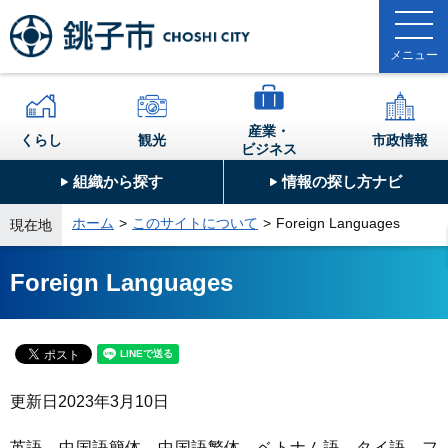
産業・
くらし
観光
市政情報
ビジネス
組織から探す
情報の探し方ナビ
ホーム
このサイトについて
Foreign Languages
現在地
Foreign Languages
更新日
2023年3月10日
英語、中国語簡体、中国語繁体、ベトナム語、タイ語、フ