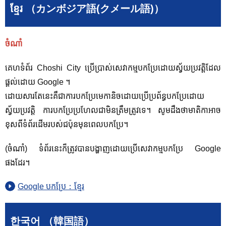
ខ្មែរ （カンボジア語(クメール語)）
ចំណាំ
គេហទំព័រ Choshi City ប្រើប្រាស់សេវាកម្មបកប្រែដោយស្វ័យប្រវត្តិដែល
ផ្តល់ដោយ Google ។
ដោយសារតែនេះគឺជាការបកប្រែមេកានិចដោយប្រើប្រព័ន្ធបកប្រែដោយ
ស្វ័យប្រវត្តិ ការបកប្រែប្រហែលជាមិនត្រឹមត្រូវទេ។ សូម​ដឹង​ថា​មាតិកា​អាច​
ខុស​ពី​ទំព័រ​ដើម​របស់​ជប៉ុន​មុន​ពេល​បក​ប្រែ។
(ចំណាំ) ទំព័រនេះក៏ត្រូវបានបង្ហាញដោយប្រើសេវាកម្មបកប្រែ Google
ផងដែរ។
Google បកប្រែ：ខ្មែរ
한국어 （韓国語）