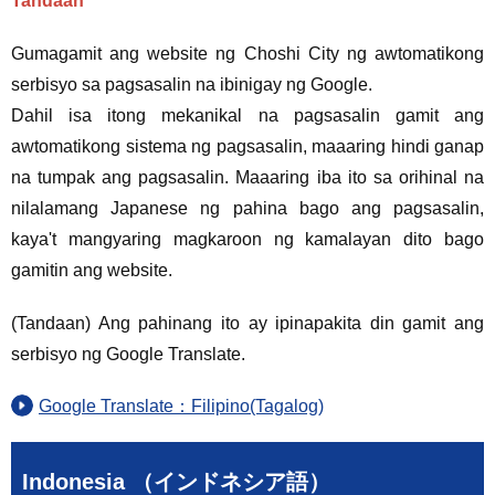
Tandaan
Gumagamit ang website ng Choshi City ng awtomatikong
serbisyo sa pagsasalin na ibinigay ng Google.
Dahil isa itong mekanikal na pagsasalin gamit ang
awtomatikong sistema ng pagsasalin, maaaring hindi ganap
na tumpak ang pagsasalin. Maaaring iba ito sa orihinal na
nilalamang Japanese ng pahina bago ang pagsasalin,
kaya't mangyaring magkaroon ng kamalayan dito bago
gamitin ang website.
(Tandaan) Ang pahinang ito ay ipinapakita din gamit ang
serbisyo ng Google Translate.
Google Translate：Filipino(Tagalog)
Indonesia （インドネシア語）