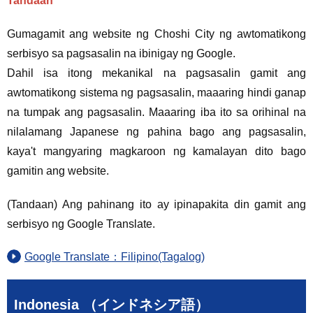
Tandaan
Gumagamit ang website ng Choshi City ng awtomatikong
serbisyo sa pagsasalin na ibinigay ng Google.
Dahil isa itong mekanikal na pagsasalin gamit ang
awtomatikong sistema ng pagsasalin, maaaring hindi ganap
na tumpak ang pagsasalin. Maaaring iba ito sa orihinal na
nilalamang Japanese ng pahina bago ang pagsasalin,
kaya't mangyaring magkaroon ng kamalayan dito bago
gamitin ang website.
(Tandaan) Ang pahinang ito ay ipinapakita din gamit ang
serbisyo ng Google Translate.
Google Translate：Filipino(Tagalog)
Indonesia （インドネシア語）