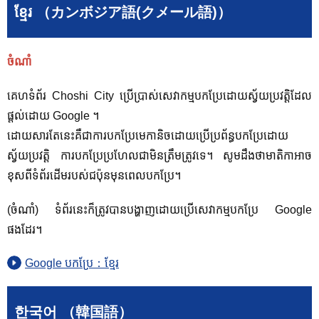
ខ្មែរ （カンボジア語(クメール語)）
ចំណាំ
គេហទំព័រ Choshi City ប្រើប្រាស់សេវាកម្មបកប្រែដោយស្វ័យប្រវត្តិដែល
ផ្តល់ដោយ Google ។
ដោយសារតែនេះគឺជាការបកប្រែមេកានិចដោយប្រើប្រព័ន្ធបកប្រែដោយ
ស្វ័យប្រវត្តិ ការបកប្រែប្រហែលជាមិនត្រឹមត្រូវទេ។ សូម​ដឹង​ថា​មាតិកា​អាច​
ខុស​ពី​ទំព័រ​ដើម​របស់​ជប៉ុន​មុន​ពេល​បក​ប្រែ។
(ចំណាំ) ទំព័រនេះក៏ត្រូវបានបង្ហាញដោយប្រើសេវាកម្មបកប្រែ Google
ផងដែរ។
Google បកប្រែ：ខ្មែរ
한국어 （韓国語）