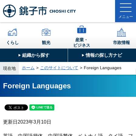
産業・
くらし
観光
市政情報
ビジネス
組織から探す
情報の探し方ナビ
ホーム
このサイトについて
Foreign Languages
現在地
Foreign Languages
更新日
2023年3月10日
英語、中国語簡体、中国語繁体、ベトナム語、タイ語、フ