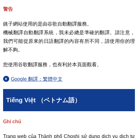
警告
銚子網站使用的是由谷歌自動翻譯服務。
機械翻譯自動翻譯系統，我未必總是準確的翻譯。請注意，
我們可能從原來的日語翻譯的內容有所不同，請使用你的理
解不夠。
您使用谷歌翻譯服務，也有利於本頁面觀看。
Google 翻譯：繁體中文
Tiếng Việt （ベトナム語）
Ghi chú
Trang web của Thành phố Choshi sử dụng dịch vụ dịch tự