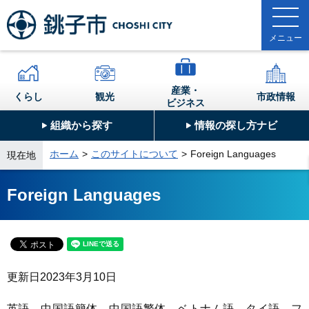
産業・
くらし
観光
市政情報
ビジネス
組織から探す
情報の探し方ナビ
ホーム
このサイトについて
Foreign Languages
現在地
Foreign Languages
更新日
2023年3月10日
英語、中国語簡体、中国語繁体、ベトナム語、タイ語、フ