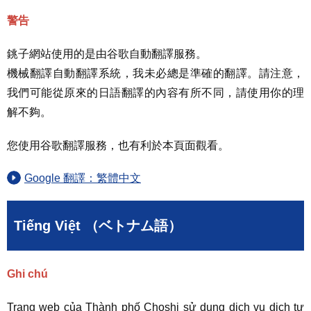
警告
銚子網站使用的是由谷歌自動翻譯服務。
機械翻譯自動翻譯系統，我未必總是準確的翻譯。請注意，
我們可能從原來的日語翻譯的內容有所不同，請使用你的理
解不夠。
您使用谷歌翻譯服務，也有利於本頁面觀看。
Google 翻譯：繁體中文
Tiếng Việt （ベトナム語）
Ghi chú
Trang web của Thành phố Choshi sử dụng dịch vụ dịch tự