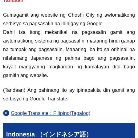
Tandaan
Gumagamit ang website ng Choshi City ng awtomatikong
serbisyo sa pagsasalin na ibinigay ng Google.
Dahil isa itong mekanikal na pagsasalin gamit ang
awtomatikong sistema ng pagsasalin, maaaring hindi ganap
na tumpak ang pagsasalin. Maaaring iba ito sa orihinal na
nilalamang Japanese ng pahina bago ang pagsasalin,
kaya't mangyaring magkaroon ng kamalayan dito bago
gamitin ang website.
(Tandaan) Ang pahinang ito ay ipinapakita din gamit ang
serbisyo ng Google Translate.
Google Translate：Filipino(Tagalog)
Indonesia （インドネシア語）