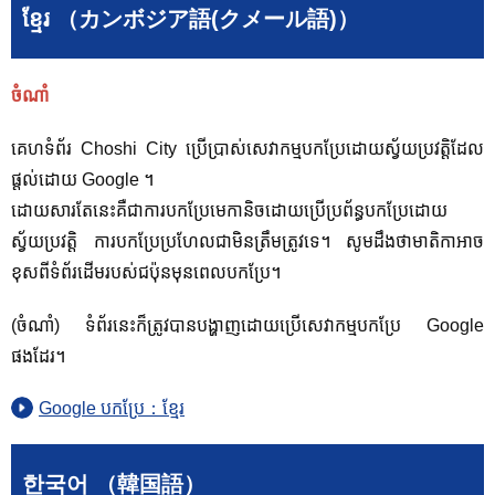
ខ្មែរ （カンボジア語(クメール語)）
ចំណាំ
គេហទំព័រ Choshi City ប្រើប្រាស់សេវាកម្មបកប្រែដោយស្វ័យប្រវត្តិដែល
ផ្តល់ដោយ Google ។
ដោយសារតែនេះគឺជាការបកប្រែមេកានិចដោយប្រើប្រព័ន្ធបកប្រែដោយ
ស្វ័យប្រវត្តិ ការបកប្រែប្រហែលជាមិនត្រឹមត្រូវទេ។ សូម​ដឹង​ថា​មាតិកា​អាច​
ខុស​ពី​ទំព័រ​ដើម​របស់​ជប៉ុន​មុន​ពេល​បក​ប្រែ។
(ចំណាំ) ទំព័រនេះក៏ត្រូវបានបង្ហាញដោយប្រើសេវាកម្មបកប្រែ Google
ផងដែរ។
Google បកប្រែ：ខ្មែរ
한국어 （韓国語）